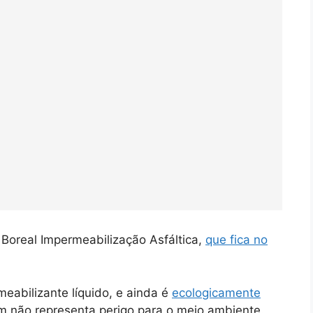
Boreal Impermeabilização Asfáltica,
que fica no
abilizante líquido, e ainda é
ecologicamente
m não representa perigo para o meio ambiente.