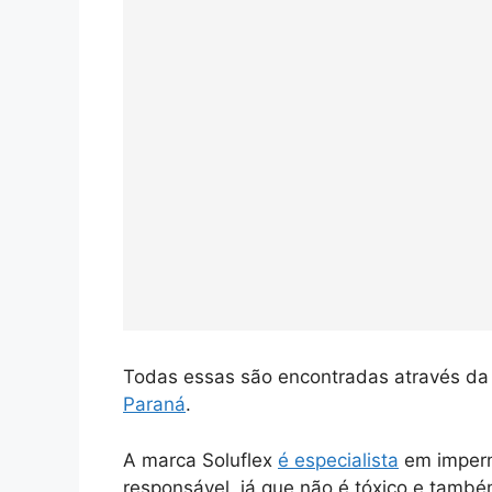
Todas essas são encontradas através da 
Paraná
.
A marca Soluflex
é especialista
em imperme
responsável, já que não é tóxico e també