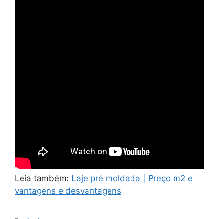
Leia também:
Laje pré moldada | Preço m2 e
vantagens e desvantagens
Categorias