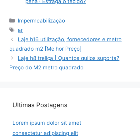
pena? Estraga o tecido?
Categorias
Impermeabilização
Tags
ar
Laje h16 utilização, fornecedores e metro
quadrado m2 [Melhor Preço]
Laje h8 treliça | Quantos quilos suporta?
Preço do M2 metro quadrado
Ultimas Postagens
Lorem ipsum dolor sit amet
consectetur adipiscing elit