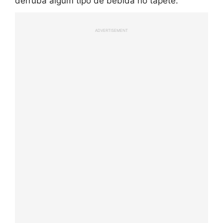
derruba algum tipo de bebida no tapete.
ADVERTISEMENT